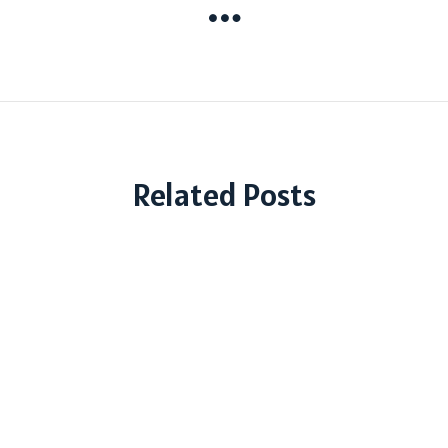
Related Posts